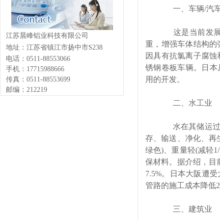
一、车辆/汽车
这是当前发展快
江苏晨峰铝业科技有限公司
重，增强车体结构的
地址：
江苏省镇江市扬中市S238
因具有抗氯离子腐蚀
电话：
0511-88553066
锈钢卷板车辆。日本
手机：
17715988666
用的开发。
传真：
0511-88553699
邮编：
212219
二、水工业
水在其储运过程
存、输送、净化、再
绿色)、重量轻(减轻1
保材料。据介绍，目前
7.5%。日本大阪
管路的施工成本降低2
三、建筑业