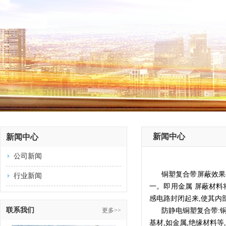
新闻中心
新闻中心
公司新闻
铜塑复合带屏蔽效果
行业新闻
一。即用金属 屏蔽材
感电路封闭起来,使其内
联系我们
更多>>
防静电铜塑复合带:
基材,如金属,绝缘材料